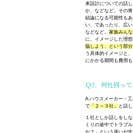
来設計についての話し
か、などなど。その将
結論になる可能性もあ
い、であったり、広い
などなど。
家族みんな
に、イメージした理想
協しよう、という部分
う具体的イメージと、
にかかる期間も費用も
Ｑ2．何社回っ
A.ハウスメーカー・
で
「２～３社」
と話し
１社としか話しをしな
くりの途中でトラブル
か？」という迷いが生