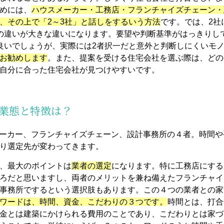
めには、
ハウスメーカー・工務店・フランチャイズチェーン・
、その上で「2～3社」と話しをするいう方法
です。では、2社
の違いが大きな違いになります。要望や判断基準がはっきりし
良いでしょうが、実際には2者択一だと意外と判断しにくいモ
お勧めします
。また、提案を受ける住宅会社を選ぶ際は、どの
自分に合った住宅会社が見つけやすいです。
の業態と特徴は？
メーカー、フランチャイズチェーン、設計事務所の４者。時間
り選定先が変わってきます。
、最大のポイントは
業者の選定
になります。特に工務店にする
ろだと思いますし、両者のメリットを兼ね備えたフランチャイ
事務所でするという選択肢もあります。この４つの業者との家
ワードは、時間、資金、こだわりの３つです。
時間とは、打合
金とは建築にかけられる費用のことであり、こだわりとは家づ