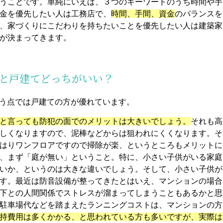
うことです。単純にいえば、３つのキーワードのうち時間や手
金を優先したい人は工務店で、
時間、手間、資金
のバランスを
、家づくりにこだわりを持ちたいことを優先したい人は建築家
が決まってきます。
ンと戸建てどっちがいい？
いう点では戸建ての方が優れています。
と言っ
ても防犯の面でのメリットは大きいでしょう。
それも高
しくなりますので、泥棒などからは狙われにくくなります。そ
はりワンフロアですので掃除が楽、というところもメリットに
、まず「庭が無い」ということ。特に、小さい子供がいる家庭
いか、というのは大きな違いでしょう。そして、小さい子供が
す。最近は防音設備が整ってきたとはいえ、マンションの場合
下との人間関係でストレスが溜まってしまうこともあるかと思
駐車場代などを踏まえたランニングコストは、マンションの方
持費用は多くかかる、と思われている方も多いですが、実際は