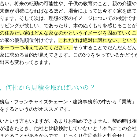
合い。将来の転勤の可能性や、子供の教育のこと、親の介護や
来像が明確になればなるほど、場合によっては今すぐ家を建て
ります。そして次は、理想の家のイメージについての検討です
リビングが欲しい、であったり、木のぬくもりを感じることが
の住みたい家はどんな家なのかというイメージを固めていくこ
の家の優先順位付けです。
これだけは絶対に譲れない、という
を一つ一つ考えてみてください。
そうすることでだんだんどん
家に求める目的が見えてきます。この3つをやっているかどう
出来も変わってきます。
て、何社から見積を取ればいいの？
工務店・フランチャイズチェーン・建築事務所の中から「業態
をするというのがオススメです。
いという方もいますが、あまりお勧めできません。契約時は相
が起きたとき、他社と比較検討していないと「本当にこの会社
まれることがあるからです。じっくり住宅会社と打合せし、よ