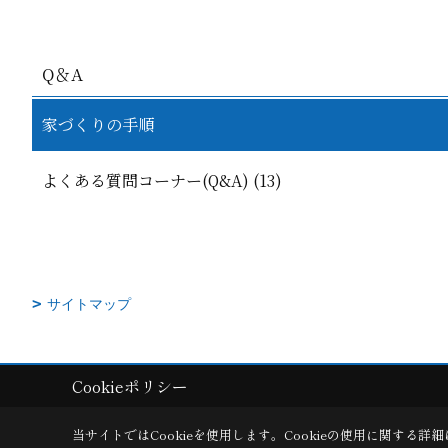
Q＆A
家づくりの手順
よくある質問コーナー(Q&A) (13)
サイトマップ
Cookieポリシー
Copyright (c) AkitaRingyouHome. All Rights Reserved.
|
Produced by
ゴ
当サイトではCookieを使用します。
Cookieの使用に関する詳細