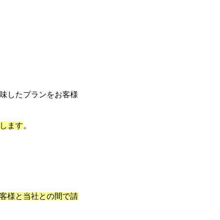
味したプランをお客様
します
。
客様と当社との間で請