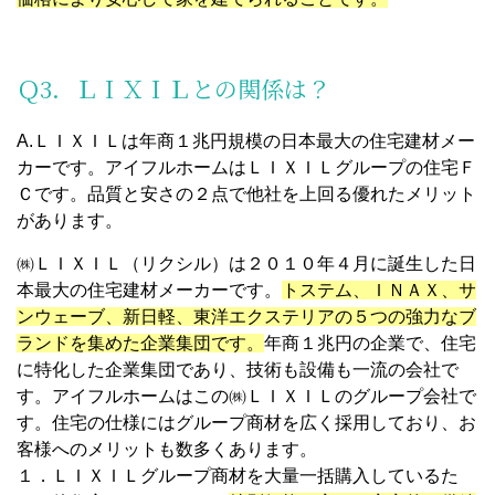
Ｑ3．ＬＩＸＩＬとの関係は？
A.ＬＩＸＩＬは年商１兆円規模の日本最大の住宅建材メー
カーです。アイフルホームはＬＩＸＩＬグループの住宅Ｆ
Ｃです。品質と安さの２点で他社を上回る優れたメリット
があります。
㈱ＬＩＸＩＬ（リクシル）は２０１０年４月に誕生した日
本最大の住宅建材メーカーです。
トステム、ＩＮＡＸ、サ
ンウェーブ、新日軽、東洋エクステリアの５つの強力なブ
ランドを集めた企業集団です。
年商１兆円の企業で、住宅
に特化した企業集団であり、技術も設備も一流の会社で
す。アイフルホームはこの㈱ＬＩＸＩＬのグループ会社で
す。住宅の仕様にはグループ商材を広く採用しており、お
客様へのメリットも数多くあります。
１．ＬＩＸＩＬグループ商材を大量一括購入しているた