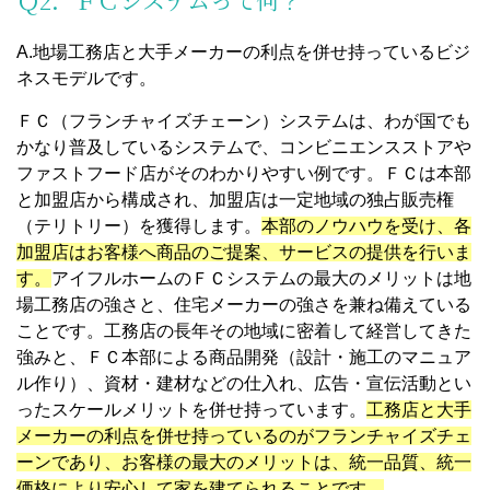
Ｑ2．ＦＣシステムって何？
A.地場工務店と大手メーカーの利点を併せ持っているビジ
ネスモデルです。
ＦＣ（フランチャイズチェーン）システムは、わが国でも
かなり普及しているシステムで、コンビニエンスストアや
ファストフード店がそのわかりやすい例です。ＦＣは本部
と加盟店から構成され、加盟店は一定地域の独占販売権
（テリトリー）を獲得します。
本部のノウハウを受け、各
加盟店はお客様へ商品のご提案、サービスの提供を行いま
す。
アイフルホームのＦＣシステムの最大のメリットは地
場工務店の強さと、住宅メーカーの強さを兼ね備えている
ことです。工務店の長年その地域に密着して経営してきた
強みと、ＦＣ本部による商品開発（設計・施工のマニュア
ル作り）、資材・建材などの仕入れ、広告・宣伝活動とい
ったスケールメリットを併せ持っています。
工務店と大手
メーカーの利点を併せ持っているのがフランチャイズチェ
ーンであり、お客様の最大のメリットは、統一品質、統一
価格により安心して家を建てられることです。