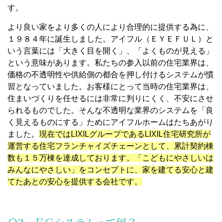
す。
より良い家をより多くの人により合理的に提供する為に、
１９８４年に誕生しました。アイフル（ＥＹＥＦＵＬ）と
いう言葉には「大きく目を開く」、「よくものが見える」
という意味があります。私たちの参入以前の住宅業界は、
価格の不透明性や供給側の都合を押し付けるシステムが慣
習となっていました。お客様にとって当時の住宅業界は、
住まいづくりを任せるには非常に判りにくく、不安にさせ
られるものでした。そんな不透明な業界のシステムを「良
く見えるものにする」ためにアイフルホームはたちあがり
ました。
現在ではLIXILグループであるLIXIL住宅研究所が
運営する住宅フランチャイズチェーンとして、累計契約棟
数も１５万棟を達成しております。「こどもにやさしいは
みんなにやさしい」をコンセプトに、家を建てる安心と建
てたあとの安心を提供する会社です。