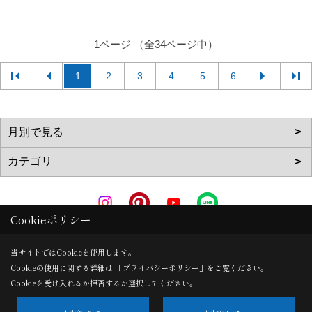
1ページ （全34ページ中）
1
2
3
4
5
6
Cookieポリシー
Copyright (c) AkitaRingyouHome. All Rights Reserved.
当サイトではCookieを使用します。
Cookieの使用に関する詳細は 「
プライバシーポリシー
」をご覧ください。
Produced by
ゴデスクリエイト
Cookieを受け入れるか拒否するか選択してください。