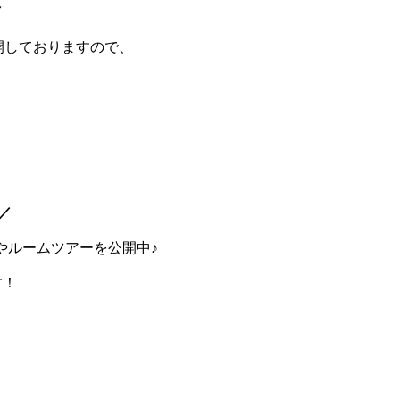
／
開しておりますので、
！
／
画やルームツアーを公開中♪
す！