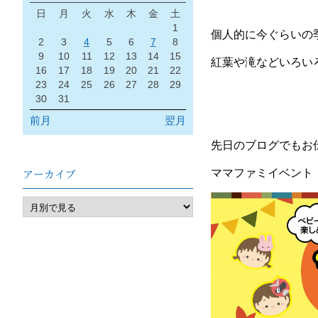
日
月
火
水
木
金
土
1
個人的に今ぐらいの
2
3
4
5
6
7
8
9
10
11
12
13
14
15
紅葉や滝などいろい
16
17
18
19
20
21
22
23
24
25
26
27
28
29
30
31
前月
翌月
先日のブログでもお
アーカイブ
ママファミイベント