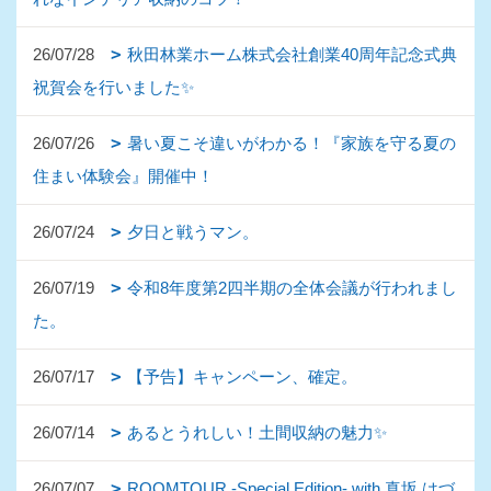
26/07/28
秋田林業ホーム株式会社創業40周年記念式典
祝賀会を行いました✨
26/07/26
暑い夏こそ違いがわかる！『家族を守る夏の
住まい体験会』開催中！
26/07/24
夕日と戦うマン。
26/07/19
令和8年度第2四半期の全体会議が行われまし
た。
26/07/17
【予告】キャンペーン、確定。
26/07/14
あるとうれしい！土間収納の魅力✨
26/07/07
ROOMTOUR -Special Edition- with 真坂 はづ