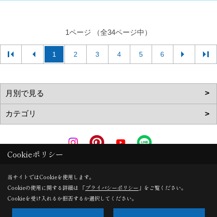
1ページ （全34ページ中）
1
2
3
4
5
6
Cookieポリシー
Copyright (c) AkitaRingyouHome. All Rights Reserved.
当サイトではCookieを使用します。
Cookieの使用に関する詳細は 「
プライバシーポリシー
」をご覧ください。
Produced by
ゴデスクリエイト
Cookieを受け入れるか拒否するか選択してください。