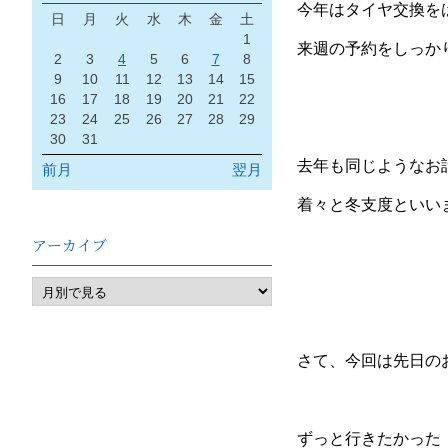
今年はタイヤ交換を
日
月
火
水
木
金
土
1
来週の予約をしっか
2
3
4
5
6
7
8
9
10
11
12
13
14
15
16
17
18
19
20
21
22
23
24
25
26
27
28
29
30
31
去年も同じようなお
前月
翌月
着々と冬支度といい
アーカイブ
さて、今回は先日のお
ずっと行きたかった