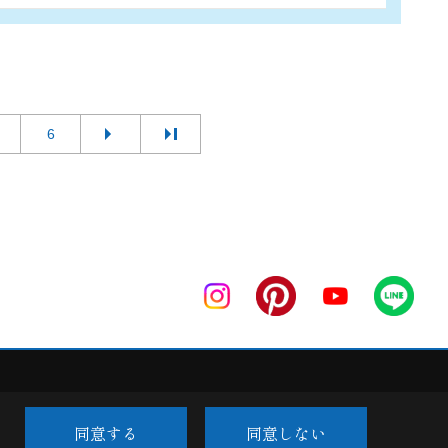
6
同意する
同意しない