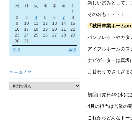
新しい試みとして、
日
月
火
水
木
金
土
1
その名も・・・！
2
3
4
5
6
7
8
9
10
11
12
13
14
15
「秋田林業ホームpr
16
17
18
19
20
21
22
23
24
25
26
27
28
29
パンフレットやカタ
30
31
アイフルホームのス
前月
翌月
ナビゲーターは真坂
アーカイブ
月替わりでさまざま
初回は先日4/2(水)
4月の担当は営業の菊地
これからどんなトー