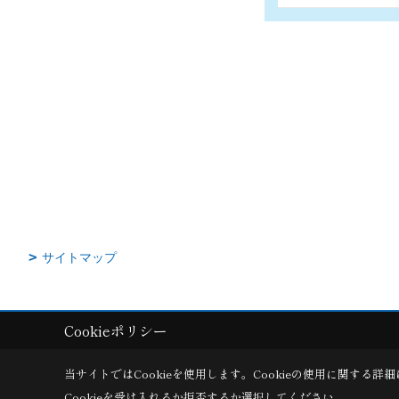
サイトマップ
Cookieポリシー
Copyright (c) AkitaRingyouHome. All Rights Reserved.
|
Produced by
ゴ
当サイトではCookieを使用します。
Cookieの使用に関する詳細
Cookieを受け入れるか拒否するか選択してください。