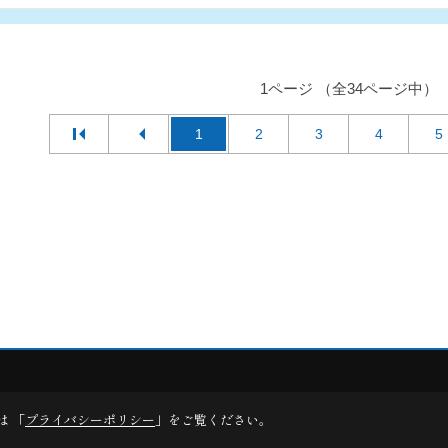
1ページ （全34ページ中）
1
2
3
4
5
デスクリエイト
は 「
プライバシーポリシー
」をご覧ください。