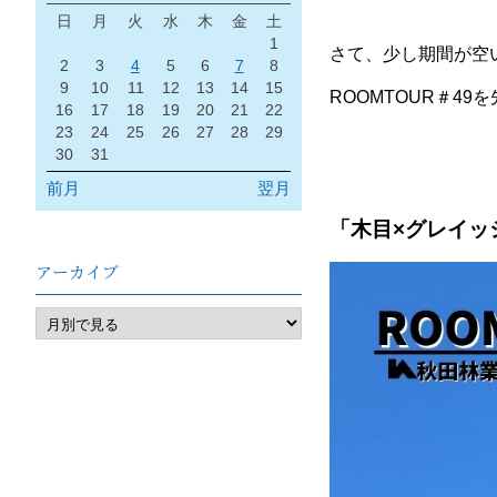
日
月
火
水
木
金
土
1
さて、少し期間が空
2
3
4
5
6
7
8
9
10
11
12
13
14
15
ROOMTOUR＃49を
16
17
18
19
20
21
22
23
24
25
26
27
28
29
30
31
前月
翌月
「木目×グレイッ
アーカイブ