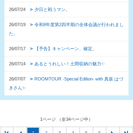
26/07/24
夕日と戦うマン。
26/07/19
令和8年度第2四半期の全体会議が行われまし
た。
26/07/17
【予告】キャンペーン、確定。
26/07/14
あるとうれしい！土間収納の魅力✨
26/07/07
ROOMTOUR -Special Edition- with 真坂 はづ
きさん✨
1ページ （全34ページ中）
1
2
3
4
5
6