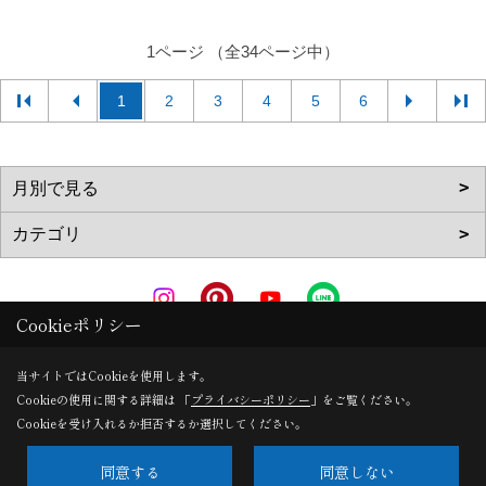
1ページ （全34ページ中）
1
2
3
4
5
6
Cookieポリシー
Copyright (c) AkitaRingyouHome. All Rights Reserved.
当サイトではCookieを使用します。
Cookieの使用に関する詳細は 「
プライバシーポリシー
」をご覧ください。
Produced by
ゴデスクリエイト
Cookieを受け入れるか拒否するか選択してください。
同意する
同意しない