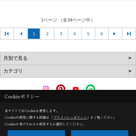
1ページ （全34ページ中）
1
2
3
4
5
6
Cookieポリシー
Copyright (c) AkitaRingyouHome. All Rights Reserved.
当サイトではCookieを使用します。
Cookieの使用に関する詳細は 「
プライバシーポリシー
」をご覧ください。
Produced by
ゴデスクリエイト
Cookieを受け入れるか拒否するか選択してください。