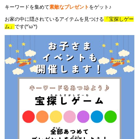
キーワードを集めて
素敵なプレゼント
をゲット♪
お家の中に隠されているアイテムを見つける
「宝探しゲー
ム」
です(*'ω'*)