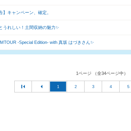
告】キャンペーン、確定。
とうれしい！土間収納の魅力✨
TOUR -Special Edition- with 真坂 はづきさん✨
1ページ （全34ページ中）
1
2
3
4
5