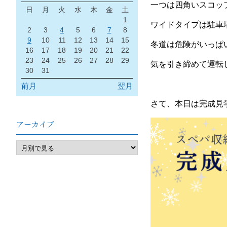
一つは四角いスコッ
日
月
火
水
木
金
土
1
ワイドタイプは駐車
2
3
4
5
6
7
8
9
10
11
12
13
14
15
冬道は危険がいっぱ
16
17
18
19
20
21
22
23
24
25
26
27
28
29
気を引き締めて運転
30
31
前月
翌月
さて、本日は完成見
アーカイブ