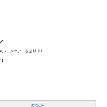
！
／
画やルームツアーを公開中♪
す！
次の記事