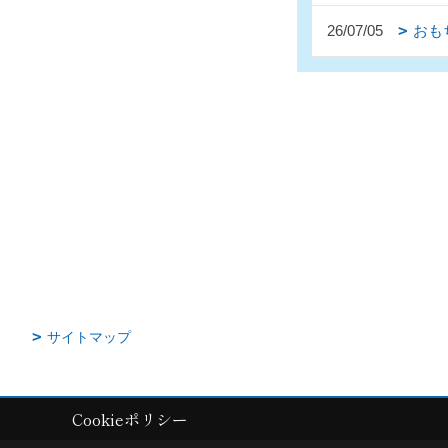
26/07/05
おも
サイトマップ
Cookieポリシー
Copyright (c) AkitaRingyouHome. All Rights Reserved.
|
Produced by
ゴ