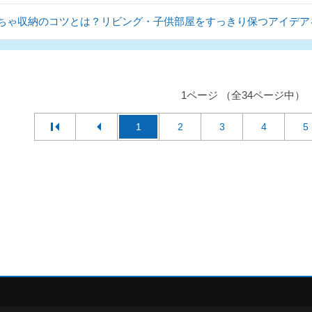
ちゃ収納のコツとは？リビング・子供部屋をすっきり保つアイデア
1ページ （全34ページ中）
1
2
3
4
5
デスクリエイト