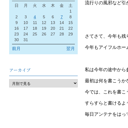
流行りの風邪など引
日
月
火
水
木
金
土
1
2
3
4
5
6
7
8
9
10
11
12
13
14
15
16
17
18
19
20
21
22
23
24
25
26
27
28
29
さてさて、今年も残
30
31
今年もアイフルホーム
前月
翌月
アーカイブ
私は今年の途中から
最初は何を書こうか
今では、これを書こ
すらすらと書けるよう
毎日アンテナをはっ