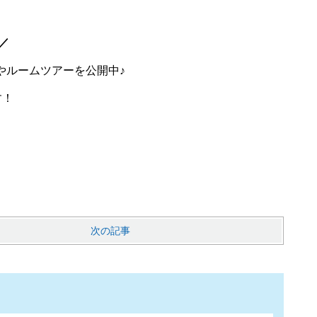
／
画やルームツアーを公開中♪
す！
次の記事