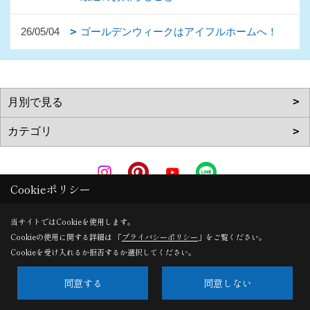
26/05/04
ゴールデンウィークはアイフルホームへ！
Cookieポリシー
Copyright (c) AkitaRingyouHome. All Rights Reserved.
当サイトではCookieを使用します。
Cookieの使用に関する詳細は 「
プライバシーポリシー
」をご覧ください。
Produced by
ゴデスクリエイト
Cookieを受け入れるか拒否するか選択してください。
同意する
同意しない