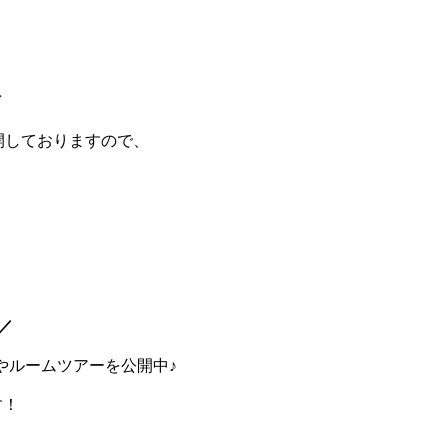
／
開しておりますので、
！
／
画やルームツアーを公開中♪
す！