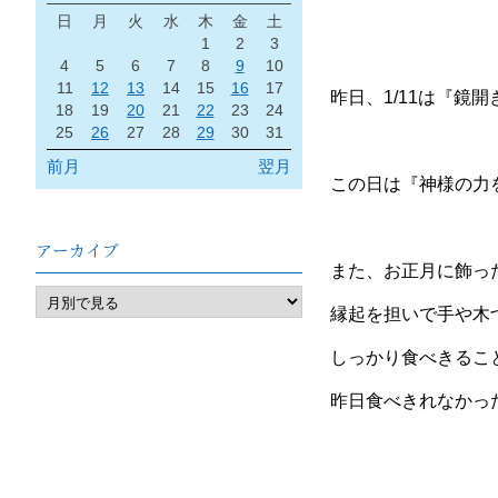
日
月
火
水
木
金
土
1
2
3
4
5
6
7
8
9
10
11
12
13
14
15
16
17
昨日、1/11は『鏡
18
19
20
21
22
23
24
25
26
27
28
29
30
31
前月
翌月
この日は『神様の力
アーカイブ
また、お正月に飾っ
縁起を担いで手や木
しっかり食べきるこ
昨日食べきれなかった