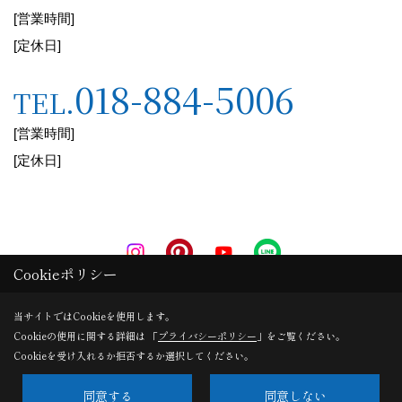
[営業時間]
秋田林業ホーム株式会社
[定休日]
〒011-0911
018-884-5006
TEL.
秋田県秋田市飯島字平右衛門田尻247番地
[営業時間]
代表取締役 鈴木秀秋
[定休日]
2.個人情報の取得
当社は、お客様ご本人の個人情報について、利用
目的の達成に必要な範囲内で適法かつ適正な手段
Cookieポリシー
により取得します。
Copyright (c) AkitaRingyouHome. All Rights Reserved.
当サイトではCookieを使用します。
Cookieの使用に関する詳細は 「
プライバシーポリシー
」をご覧ください。
Produced by
ゴデスクリエイト
3.個人情報の利用目的
Cookieを受け入れるか拒否するか選択してください。
(1)取得した個人情報について次の利用目的の達成
同意する
同意しない