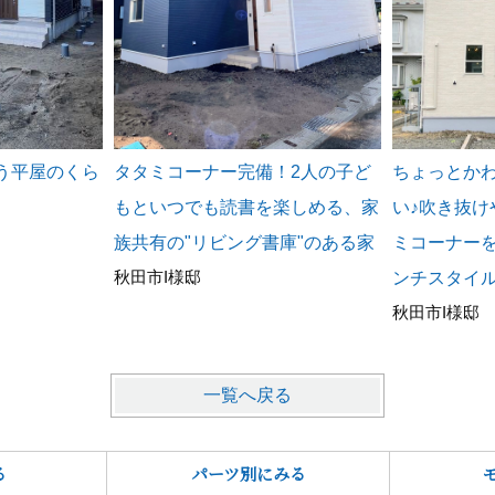
う平屋のくら
タタミコーナー完備！2人の子ど
ちょっとか
もといつでも読書を楽しめる、家
い♪吹き抜
族共有の"リビング書庫"のある家
ミコーナー
秋田市I様邸
ンチスタイ
秋田市I様邸
一覧へ戻る
る
パーツ別にみる