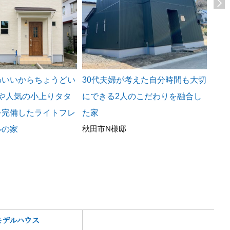
わいいからちょうどい
30代夫婦が考えた自分時間も大切
外観
けや人気の小上りタタ
にできる2人のこだわりを融合し
ディ
潟上
を完備したライトフレ
た家
秋田市N様邸
ルの家
モデルハウス