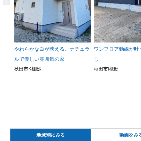
やわらかな白が映える、ナチュラ
ワンフロア動線が叶
ルで優しい雰囲気の家
し
秋田市K様邸
秋田市I様邸
地域別にみる
動画をみ