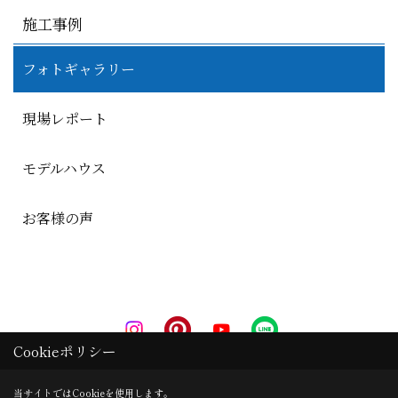
施工事例
フォトギャラリー
現場レポート
モデルハウス
お客様の声
Cookieポリシー
Copyright (c) AkitaRingyouHome. All Rights Reserved.
当サイトではCookieを使用します。