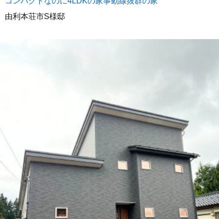
コンパクトなのに4LDKの家事動線抜群の家
由利本荘市S様邸