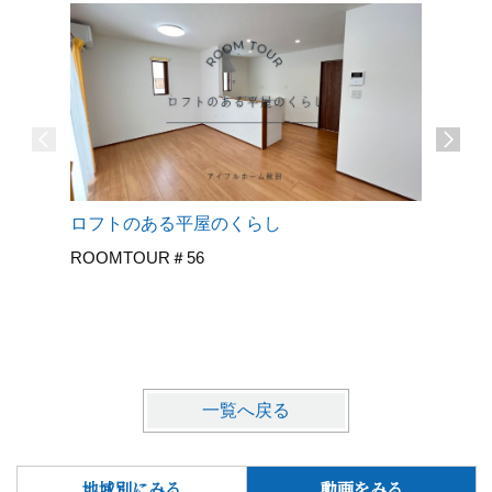
ロフトのある平屋のくらし
30代夫
ROOMTOUR＃56
人のこだ
ROOMT
一覧へ戻る
地域別にみる
動画をみる