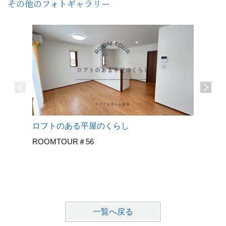
その他のフォトギャラリー
ロフトのある平屋のくらし
30代夫
ROOMTOUR＃56
人のこだ
ROOMT
一覧へ戻る