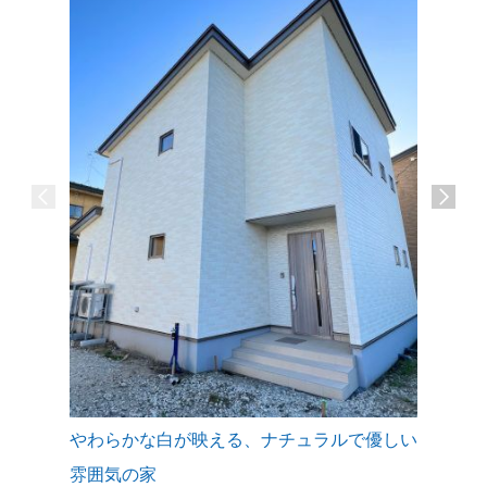
やわらかな白が映える、ナチュラルで優しい
ワンフロ
秋田市I
雰囲気の家