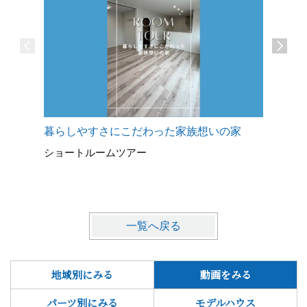
暮らしやすさにこだわった家族想いの家
シンプル
ショートルームツアー
ショート
一覧へ戻る
地域別にみる
動画をみる
パーツ別にみる
モデルハウス