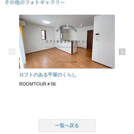
その他のフォトギャラリー
ロフトのある平屋のくらし
30代夫
ROOMTOUR＃56
人のこだ
ROOMT
一覧へ戻る