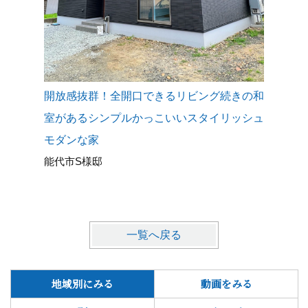
開放感抜群！全開口できるリビング続きの和
ミディア
室があるシンプルかっこいいスタイリッシュ
素敵な外
モダンな家
で使い方
能代市S様邸
な吹き抜
能代市O
一覧へ戻る
地域別にみる
動画をみる