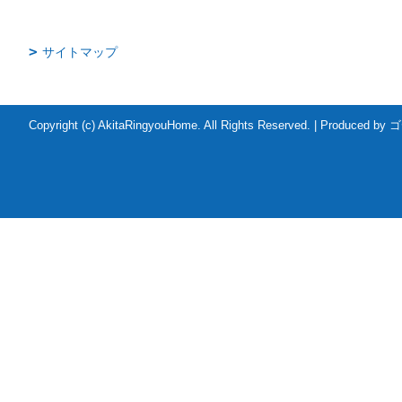
サイトマップ
Copyright (c) AkitaRingyouHome. All Rights Reserved.
|
Produced by
ゴ